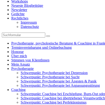
Workshops
Neueste Blogbeiträge
Newsletter
Gedichte
Rechtliches
Impressum
Datenschutz
Suchen
Psychotherapie, psychologische Beratung & Coaching in Fran
Terminvereinbarung und Onlinebuchung
Honorar
Über mich
Stimmen von KlientInnen
Mein Ansatz
Psychotherapie
Schwerpunkt: Psychotherapie bei Depression
Schwerpunkt: Psychotherapie bei Sucht
Schwerpunkt: Psychotherapie bei Ängsten & Panik
Schwerpunkt: Psychotherapie bei Anpassungsstörung
Coaching
Schwerpunkt: Coaching bei Erschöpfung, Burn-Out ode
Schwerpunkt: Coaching bei übertriebener Verantwortlich
Schwerpunkt: Coaching bei Perfektionismus