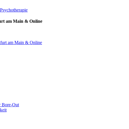
 Psychotherapie
furt am Main & Online
kfurt am Main & Online
r Bore-Out
keit