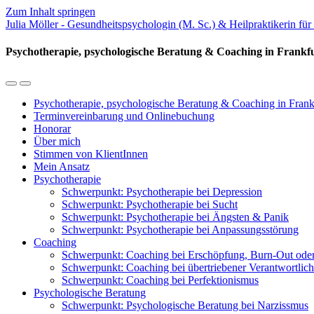
Zum Inhalt springen
Julia Möller - Gesundheitspsychologin (M. Sc.) & Heilpraktikerin für
Psychotherapie, psychologische Beratung & Coaching in Frank
Mobil-
Suchfeld
Menü
umschalten
Psychotherapie, psychologische Beratung & Coaching in Fran
umschalten
Terminvereinbarung und Onlinebuchung
Honorar
Über mich
Stimmen von KlientInnen
Mein Ansatz
Psychotherapie
Schwerpunkt: Psychotherapie bei Depression
Schwerpunkt: Psychotherapie bei Sucht
Schwerpunkt: Psychotherapie bei Ängsten & Panik
Schwerpunkt: Psychotherapie bei Anpassungsstörung
Coaching
Schwerpunkt: Coaching bei Erschöpfung, Burn-Out ode
Schwerpunkt: Coaching bei übertriebener Verantwortlich
Schwerpunkt: Coaching bei Perfektionismus
Psychologische Beratung
Schwerpunkt: Psychologische Beratung bei Narzissmus